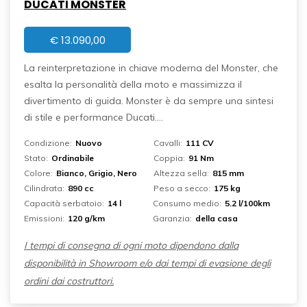
DUCATI MONSTER
€
13.090,00
La reinterpretazione in chiave moderna del Monster, che
esalta la personalità della moto e massimizza il
divertimento di guida. Monster è da sempre una sintesi
di stile e performance Ducati....
Condizione:
Nuovo
Cavalli:
111 CV
Stato:
Ordinabile
Coppia:
91 Nm
Colore:
Bianco, Grigio, Nero
Altezza sella:
815 mm
Cilindrata:
890 cc
Peso a secco:
175 kg
Capacità serbatoio:
14 l
Consumo medio:
5.2 l/100km
Emissioni:
120 g/km
Garanzia:
della casa
I tempi di consegna di ogni moto dipendono dalla
disponibilità in Showroom e/o dai tempi di evasione degli
ordini dai costruttori.