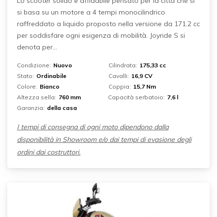
Lo scooter solido e affidabile pensato per la città che si
si basa su un motore a 4 tempi monocilindrico
raffreddato a liquido proposto nella versione da 171.2 cc
per soddisfare ogni esigenza di mobilità. Joyride S si
denota per...
Condizione:
Nuovo
Cilindrata:
175,33 cc
Stato:
Ordinabile
Cavalli:
16,9 CV
Colore:
Bianco
Coppia:
15,7 Nm
Altezza sella:
760 mm
Capacità serbatoio:
7,6 l
Garanzia:
della casa
I tempi di consegna di ogni moto dipendono dalla
disponibilità in Showroom e/o dai tempi di evasione degli
ordini dai costruttori.