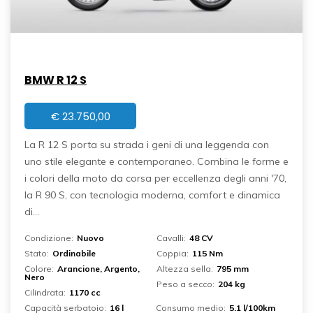
BMW R 12 S
€
23.750,00
La R 12 S porta su strada i geni di una leggenda con
uno stile elegante e contemporaneo. Combina le forme e
i colori della moto da corsa per eccellenza degli anni '70,
la R 90 S, con tecnologia moderna, comfort e dinamica
di...
Condizione:
Nuovo
Cavalli:
48 CV
Stato:
Ordinabile
Coppia:
115 Nm
Colore:
Arancione, Argento,
Altezza sella:
795 mm
Nero
Peso a secco:
204 kg
Cilindrata:
1170 cc
Capacità serbatoio:
16 l
Consumo medio:
5.1 l/100km