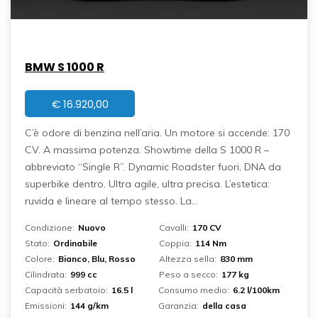
BMW S 1000 R
€
16.920,00
C’è odore di benzina nell’aria. Un motore si accende: 170
CV. A massima potenza. Showtime della S 1000 R –
abbreviato “Single R”. Dynamic Roadster fuori, DNA da
superbike dentro. Ultra agile, ultra precisa. L’estetica:
ruvida e lineare al tempo stesso. La...
Condizione:
Nuovo
Cavalli:
170 CV
Stato:
Ordinabile
Coppia:
114 Nm
Colore:
Bianco, Blu, Rosso
Altezza sella:
830 mm
Cilindrata:
999 cc
Peso a secco:
177 kg
Capacità serbatoio:
16.5 l
Consumo medio:
6.2 l/100km
Emissioni:
144 g/km
Garanzia:
della casa