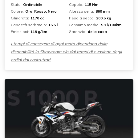
Stato:
Ordinabile
Coppia:
115 Nm
Colore:
Oro, Rosso, Nero
Altezza sella:
860 mm
Cilindrata:
1170 cc
Peso a secco:
200.5 kg
Capacità serbatoio:
15.5 l
Consumo medio:
5.1 l/100km
Emissioni:
119 g/km
Garanzia:
della casa
I tempi di consegna di ogni moto dipendono dalla
disponibilità in Showroom e/o dai tempi di evasione degli
ordini dai costruttori.