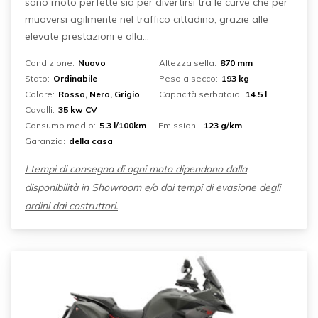
sono moto perfette sia per divertirsi tra le curve che per
muoversi agilmente nel traffico cittadino, grazie alle
elevate prestazioni e alla...
Condizione:
Nuovo
Altezza sella:
870 mm
Stato:
Ordinabile
Peso a secco:
193 kg
Colore:
Rosso, Nero, Grigio
Capacità serbatoio:
14.5 l
Cavalli:
35 kw CV
Consumo medio:
5.3 l/100km
Emissioni:
123 g/km
Garanzia:
della casa
I tempi di consegna di ogni moto dipendono dalla
disponibilità in Showroom e/o dai tempi di evasione degli
ordini dai costruttori.