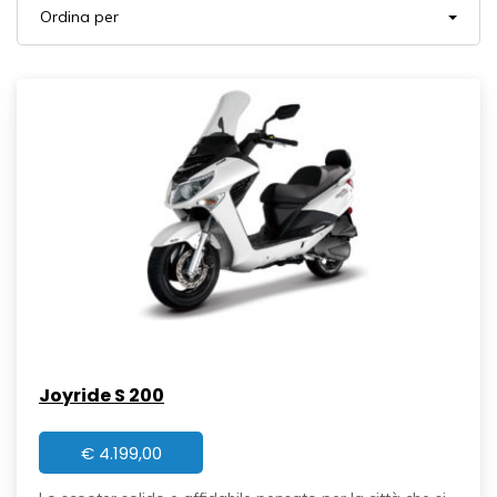
Ordina per
Joyride S 200
€
4.199,00