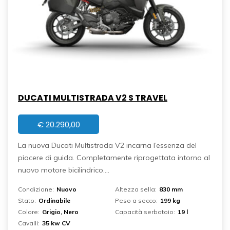
DUCATI MULTISTRADA V2 S TRAVEL
€
20.290,00
La nuova Ducati Multistrada V2 incarna l’essenza del
piacere di guida. Completamente riprogettata intorno al
nuovo motore bicilindrico....
Condizione:
Nuovo
Altezza sella:
830 mm
Stato:
Ordinabile
Peso a secco:
199 kg
Colore:
Grigio, Nero
Capacità serbatoio:
19 l
Cavalli:
35 kw CV