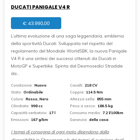
DUCATI PANIGALE V4 R
€
43.990,00
L’ultima evoluzione di una saga leggendaria, emblema
della sportività Ducati. Sviluppata nel rispetto del
regolamento del Mondiale WorldSBK, la nuova Panigale
V4 R è una sintesi dei successi ottenuti da Ducati in
MotoGP e Superbike. Spinta dal Desmosedici Stradale
da...
Condizione:
Nuovo
Cavalli:
218 CV
Stato:
Ordinabile
Coppia:
114.5 Nm
Colore:
Rosso, Nero
Altezza sella:
855 mm
Cilindrata:
998 cc
Peso a secco:
186.5 kg
Capacità serbatoio:
17 l
Consumo medio:
7.2 l/100km
Emissioni:
167 g/km
Garanzia:
della casa
I tempi di consegna di ogni moto dipendono dalla