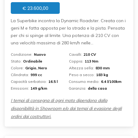
€
23.600,00
La Superbike incontra la Dynamic Roadster. Creata con i
geni M e fatta apposta per la strada e la pista. Pensata
per chi si spinge al limite. Una potenza di 210 CV con
una velocità massima di 280 km/h nelle...
Condizione:
Nuovo
Cavalli:
210 CV
Stato:
Ordinabile
Coppia:
113 Nm
Colore:
Grigio, Nero
Altezza sella:
830 mm
Cilindrata:
999 cc
Peso a secco:
183 kg
Capacità serbatoio:
16.5 l
Consumo medio:
6.4 l/100km
Emissioni:
149 g/km
Garanzia:
della casa
I tempi di consegna di ogni moto dipendono dalla
disponibilità in Showroom e/o dai tempi di evasione degli
ordini dai costruttori.