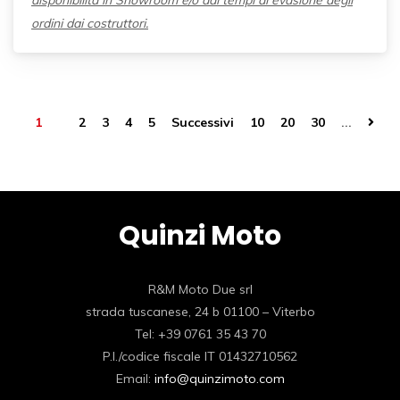
disponibilità in Showroom e/o dai tempi di evasione degli
ordini dai costruttori.
1
2
3
4
5
Successivi
10
20
30
...
Quinzi Moto
R&M Moto Due srl
strada tuscanese, 24 b 01100 – Viterbo
Tel: +39 0761 35 43 70
P.I./codice fiscale IT 01432710562
Email:
info@quinzimoto.com