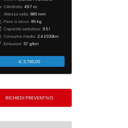
Cilindrata:
49.7 cc
Altezza sella:
885 mm
Peso a secco:
85 kg
Capacità serbatoio:
9.5 l
Consumo medio:
2.4 l/100km
Emissioni:
57 g/km
€
3.790,00
RICHIEDI PREVENTIVO