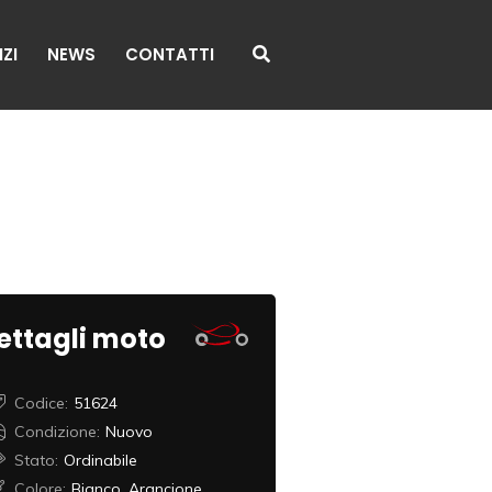
ZI
NEWS
CONTATTI
ettagli moto
Codice:
51624
Condizione:
Nuovo
Stato:
Ordinabile
Colore:
Bianco, Arancione