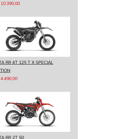
10.390,00
TA RR 4T 125 T X SPECIAL
ITION
4.490,00
TA RR 2T 50