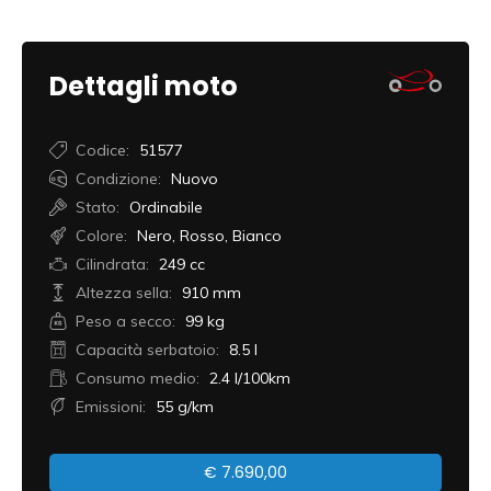
Dettagli moto
Codice:
51577
Condizione:
Nuovo
Stato:
Ordinabile
Colore:
Nero, Rosso, Bianco
Cilindrata:
249 cc
Altezza sella:
910 mm
Peso a secco:
99 kg
Capacità serbatoio:
8.5 l
Consumo medio:
2.4 l/100km
Emissioni:
55 g/km
€
7.690,00