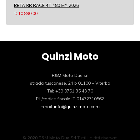
BETA RR RACE 4T 480 MY 2026
€
10.890,00
Quinzi Moto
R&M Moto Due srl
strada tuscanese, 24 b 01100 – Viterbo
Tel: +39 0761 35 43 70
P.I./codice fiscale IT 01432710562
Email:
info@quinzimoto.com
© 2020 R&M Moto Due Srl
Tutti i diritti riservati