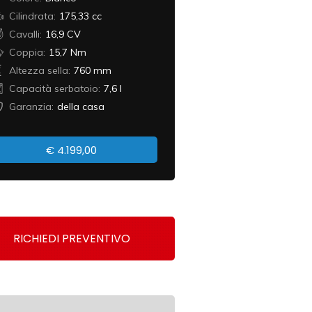
Cilindrata:
175,33 cc
Cavalli:
16,9 CV
Coppia:
15,7 Nm
Altezza sella:
760 mm
Capacità serbatoio:
7,6 l
Garanzia:
della casa
€
4.199,00
RICHIEDI PREVENTIVO