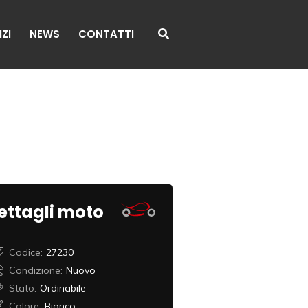
ZI
NEWS
CONTATTI
ettagli moto
Codice:
27230
Condizione:
Nuovo
Stato:
Ordinabile
Colore:
Bianco