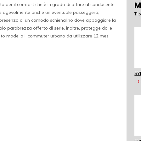
M
ta per il comfort che è in grado di offrire al conducente,
are agevolmente anche un eventuale passeggero;
Ti 
 presenza di un comodo schienalino dove appoggiare la
io parabrezza offerto di serie, inoltre, protegge dalle
sto modello il commuter urbano da utilizzare 12 mesi
SY
€