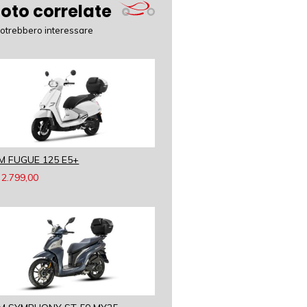
oto correlate
potrebbero interessare
M FUGUE 125 E5+
2.799,00