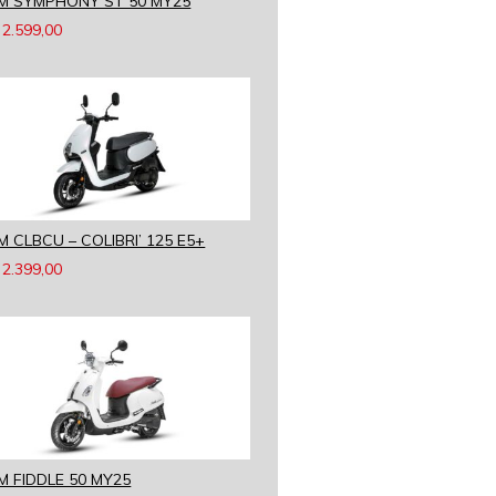
M SYMPHONY ST 50 MY25
2.599,00
M CLBCU – COLIBRI’ 125 E5+
2.399,00
M FIDDLE 50 MY25